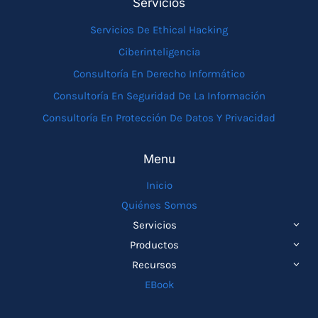
Servicios
Servicios De Ethical Hacking
Ciberinteligencia
Consultoría En Derecho Informático
Consultoría En Seguridad De La Información
Consultoría En Protección De Datos Y Privacidad
Menu
Inicio
Quiénes Somos
ALTE
Servicios
MEN
ALTE
Productos
HIJO
MEN
ALTE
Recursos
HIJO
MEN
EBook
HIJO