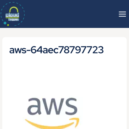
Saltar
al
contenido
aws-64aec78797723