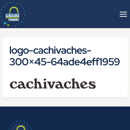
Saltar
al
contenido
logo-cachivaches-
300×45-64ade4eff1959