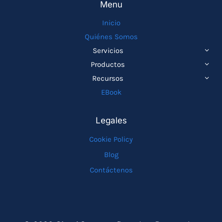
Menu
Inicio
Quiénes Somos
ALTE
Servicios
MEN
ALTE
Productos
HIJO
MEN
ALTE
Recursos
HIJO
MEN
EBook
HIJO
Legales
Cookie Policy
Blog
Contáctenos