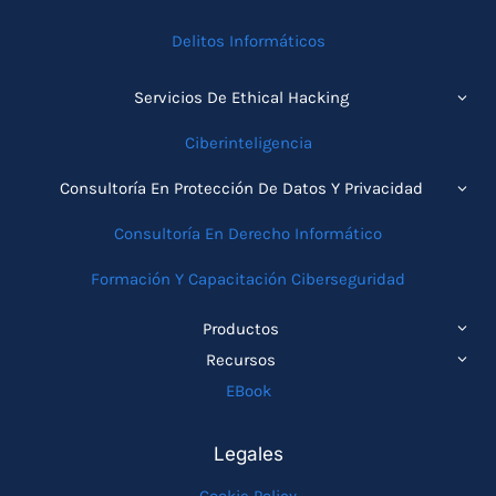
Delitos Informáticos
ALTE
Servicios De Ethical Hacking
MEN
HIJO
Ciberinteligencia
ALTE
Consultoría En Protección De Datos Y Privacidad
MEN
HIJO
Consultoría En Derecho Informático
Formación Y Capacitación Ciberseguridad
ALTE
Productos
MEN
ALTE
Recursos
HIJO
MEN
EBook
HIJO
Legales
Cookie Policy