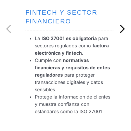
FINTECH Y SECTOR
SALUD Y
TECNOLOGÍA Y
FINANCIERO
ASEGURADORAS
STARTUPS
La
Protege datos de pacientes y
Asegura escalabilidad con
ISO 27001 es obligatoria
para
sectores regulados como
cumple con normativas de
infraestructuras seguras en la
factura
electrónica y fintech
protección de información en el
nube
.
.
Cumple con
sector salud.
Previene fugas de información y
normativas
financieras y requisitos de entes
Implementa controles de acceso y
protege
API y plataformas
reguladores
seguridad para prevenir filtraciones
digitales
mediante controles de
para proteger
transacciones digitales y datos
de información médica.
seguridad.
sensibles.
Da confianza a inversionistas y
Protege la información de clientes
procesos comerciales con clientes
y muestra confianza con
Cumple con compliance y
estándares como la ISO 27001
normativas locales e
internacionales