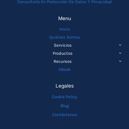
Consultoría En Protección De Datos Y Privacidad
Menu
Inicio
Quiénes Somos
ALTE
Servicios
MEN
ALTE
Productos
HIJO
MEN
ALTE
Recursos
HIJO
MEN
EBook
HIJO
Legales
Cookie Policy
Blog
Contáctenos