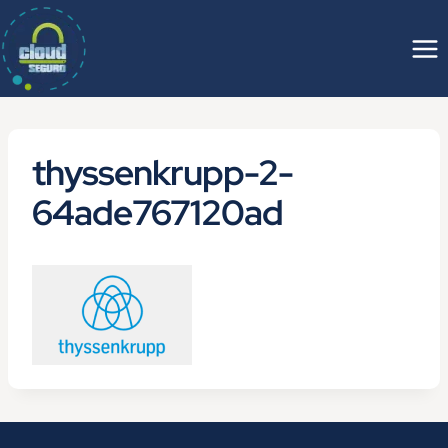
Saltar
al
contenido
thyssenkrupp-2-
64ade767120ad