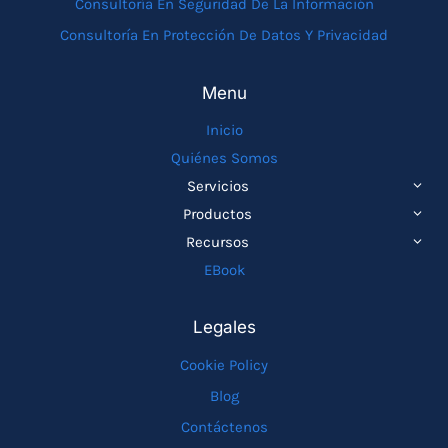
Consultoría En Seguridad De La Información
Consultoría En Protección De Datos Y Privacidad
Menu
Inicio
Quiénes Somos
ALTE
Servicios
MEN
ALTE
Productos
HIJO
MEN
ALTE
Recursos
HIJO
MEN
EBook
HIJO
Legales
Cookie Policy
Blog
Contáctenos