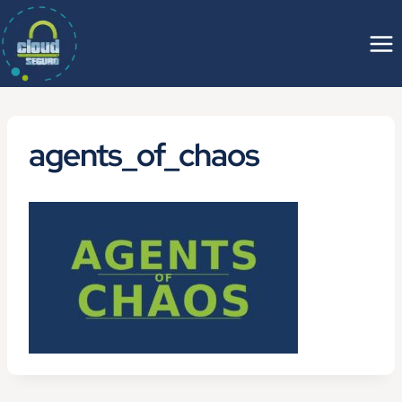
Saltar
al
contenido
agents_of_chaos