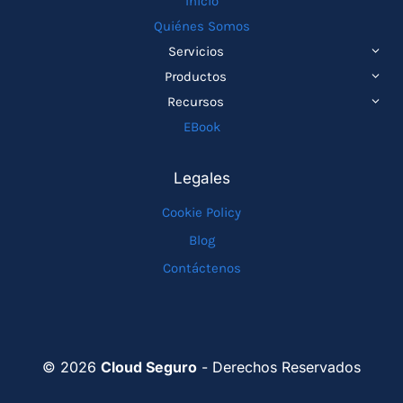
Inicio
Quiénes Somos
ALTE
Servicios
MEN
ALTE
Productos
HIJO
MEN
ALTE
Recursos
HIJO
MEN
EBook
HIJO
Legales
Cookie Policy
Blog
Contáctenos
© 2026
Cloud Seguro
- Derechos Reservados