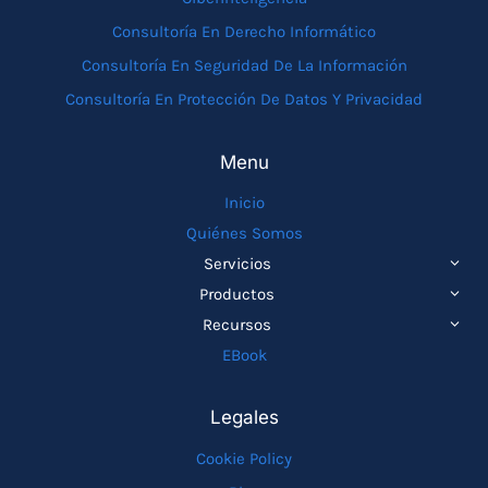
Consultoría En Derecho Informático
Consultoría En Seguridad De La Información
Consultoría En Protección De Datos Y Privacidad
Menu
Inicio
Quiénes Somos
ALTE
Servicios
MEN
ALTE
Productos
HIJO
MEN
ALTE
Recursos
HIJO
MEN
EBook
HIJO
Legales
Cookie Policy