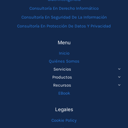
Consultoría En Derecho Informático
Consultoría En Seguridad De La Información
Consultoría En Protección De Datos Y Privacidad
Menu
Inicio
Quiénes Somos
ALTE
Servicios
MEN
ALTE
Productos
HIJO
MEN
ALTE
Recursos
HIJO
MEN
EBook
HIJO
Legales
Cookie Policy