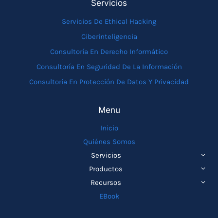
Servicios
Servicios De Ethical Hacking
Ciberinteligencia
Consultoría En Derecho Informático
Consultoría En Seguridad De La Información
Consultoría En Protección De Datos Y Privacidad
Menu
Inicio
Quiénes Somos
ALTE
Servicios
MEN
ALTE
Productos
HIJO
MEN
ALTE
Recursos
HIJO
MEN
EBook
HIJO