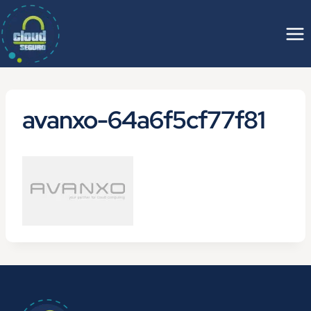
Saltar
al
contenido
avanxo-64a6f5cf77f81