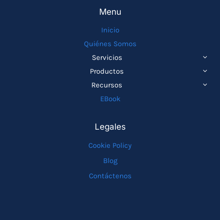
Menu
Inicio
Quiénes Somos
ALTE
Servicios
MEN
ALTE
Productos
HIJO
MEN
ALTE
Recursos
HIJO
MEN
EBook
HIJO
Legales
Cookie Policy
Blog
Contáctenos