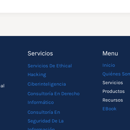
Servicios
Menu
Inicio
Servicios De Ethical
Quiénes So
Hacking
Servicios
Ciberinteligencia
cal
Productos
Consultoría En Derecho
Recursos
Informático
EBook
Consultoría En
Seguridad De La
Información