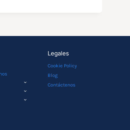
Legales
Cookie Policy
mos
Blog
ALTERNAR
Contáctenos
MENÚ
ALTERNAR
HIJO
MENÚ
ALTERNAR
HIJO
MENÚ
HIJO