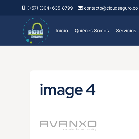
Saltar
(+57) (304) 635-8799
contacto@cloudseguro.co
al
contenido
Inicio
Quiénes Somos
Servicios
image 4