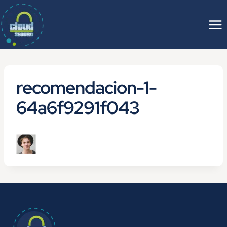
Saltar
al
contenido
recomendacion-1-
64a6f9291f043