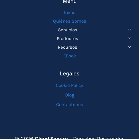
Menu
Inicio
Quiénes Somos
ALTE
Servicios
MEN
ALTE
Productos
HIJO
MEN
ALTE
Recursos
HIJO
MEN
EBook
HIJO
Legales
Cookie Policy
Blog
Contáctenos
© 2026
Cloud Seguro
- Derechos Reservados