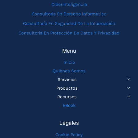
Ciberinteligencia
Consultoría En Derecho Informático
Consultoría En Seguridad De La Información
Consultoría En Protección De Datos Y Privacidad
Menu
Inicio
Quiénes Somos
ALTE
Servicios
MEN
ALTE
Productos
HIJO
MEN
ALTE
Recursos
HIJO
MEN
EBook
HIJO
Legales
Cookie Policy