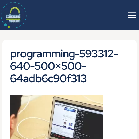
Saltar
al
contenido
programming-593312-
640-500×500-
64adb6c90f313