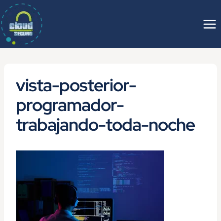
Saltar
al
contenido
vista-posterior-
programador-
trabajando-toda-noche