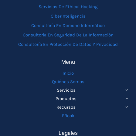
Servicios De Ethical Hacking
Ciberinteligencia
Consultoría En Derecho Informático
Consultoría En Seguridad De La Información
Consultoría En Protección De Datos Y Privacidad
Menu
Inicio
Quiénes Somos
ALTE
Servicios
MEN
ALTE
Productos
HIJO
MEN
ALTE
Recursos
HIJO
MEN
EBook
HIJO
Legales