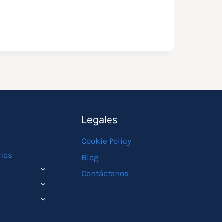
Legales
Cookie Policy
mos
Blog
ALTERNAR
Contáctenos
MENÚ
ALTERNAR
HIJO
MENÚ
ALTERNAR
HIJO
MENÚ
HIJO