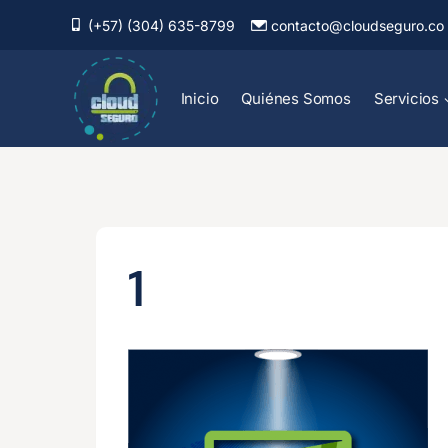
Saltar
(+57) (304) 635-8799
contacto@cloudseguro.co
al
contenido
Inicio
Quiénes Somos
Servicios
1