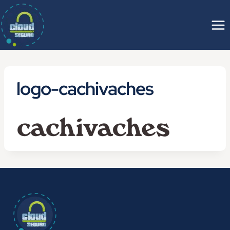
Saltar
al
contenido
logo-cachivaches