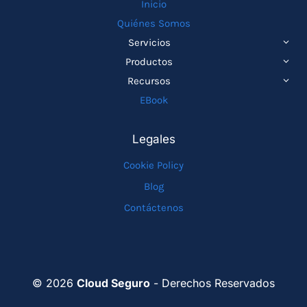
Inicio
Quiénes Somos
ALTE
Servicios
MEN
ALTE
Productos
HIJO
MEN
ALTE
Recursos
HIJO
MEN
EBook
HIJO
Legales
Cookie Policy
Blog
Contáctenos
© 2026
Cloud Seguro
- Derechos Reservados