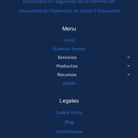
Consultoría En Seguridad De La Información
Consultoría En Protección De Datos Y Privacidad
Menu
Inicio
Quiénes Somos
ALTE
Servicios
MEN
ALTE
Productos
HIJO
MEN
ALTE
Recursos
HIJO
MEN
EBook
HIJO
Legales
Cookie Policy
Blog
Contáctenos