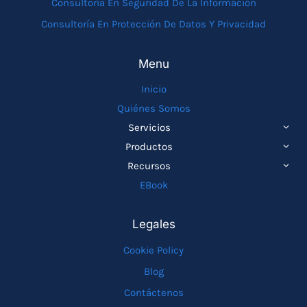
Consultoría En Seguridad De La Información
Consultoría En Protección De Datos Y Privacidad
Menu
Inicio
Quiénes Somos
ALTE
Servicios
MEN
ALTE
Productos
HIJO
MEN
ALTE
Recursos
HIJO
MEN
EBook
HIJO
Legales
Cookie Policy
Blog
Contáctenos