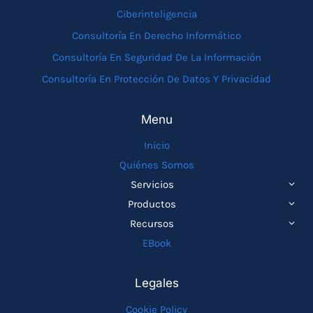
Ciberinteligencia
Consultoría En Derecho Informático
Consultoría En Seguridad De La Información
Consultoría En Protección De Datos Y Privacidad
Menu
Inicio
Quiénes Somos
ALTE
Servicios
MEN
ALTE
Productos
HIJO
MEN
ALTE
Recursos
HIJO
MEN
EBook
HIJO
Legales
Cookie Policy