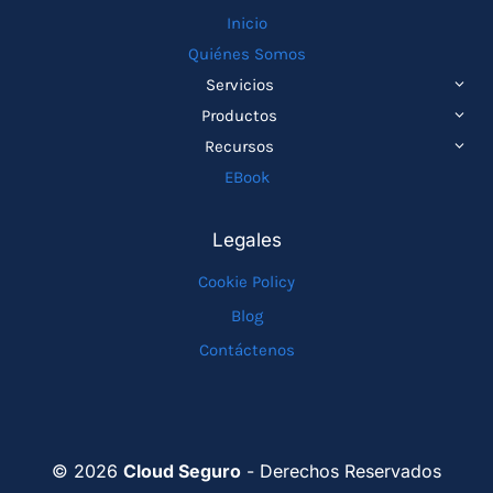
Inicio
Quiénes Somos
ALTE
Servicios
MEN
ALTE
Productos
HIJO
MEN
ALTE
Recursos
HIJO
MEN
EBook
HIJO
Legales
Cookie Policy
Blog
Contáctenos
© 2026
Cloud Seguro
- Derechos Reservados