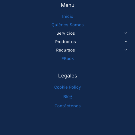
Menu
Inicio
Quiénes Somos
ALTE
Servicios
MEN
ALTE
Productos
HIJO
MEN
ALTE
Recursos
HIJO
MEN
EBook
HIJO
Legales
Cookie Policy
Blog
Contáctenos