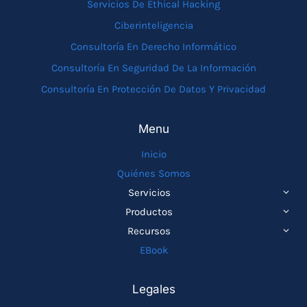
Servicios De Ethical Hacking
Ciberinteligencia
Consultoría En Derecho Informático
Consultoría En Seguridad De La Información
Consultoría En Protección De Datos Y Privacidad
Menu
Inicio
Quiénes Somos
ALTE
Servicios
MEN
ALTE
Productos
HIJO
MEN
ALTE
Recursos
HIJO
MEN
EBook
HIJO
Legales