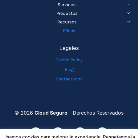
ALTE
Servicios
MEN
ALTE
Productos
HIJO
MEN
ALTE
Recursos
HIJO
MEN
EBook
HIJO
Legales
Cookie Policy
Blog
Contáctenos
© 2026
Cloud Seguro
- Derechos Reservados
Usamos cookies para mejorar la experiencia. Respetamos la