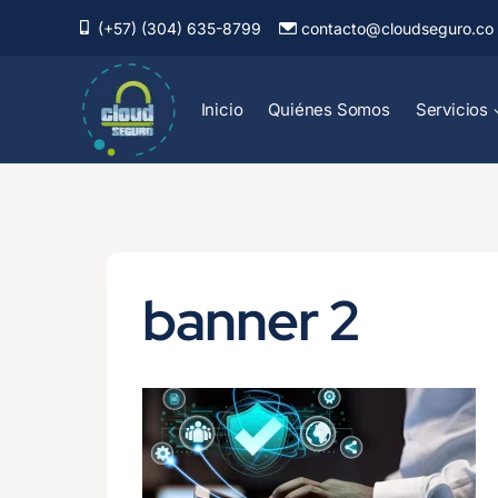
Saltar
(+57) (304) 635-8799
contacto@cloudseguro.co
al
contenido
Inicio
Quiénes Somos
Servicios
banner 2