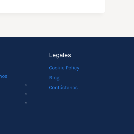
Legales
Cookie Policy
mos
Blog
ALTERNAR
Contáctenos
MENÚ
ALTERNAR
HIJO
MENÚ
ALTERNAR
HIJO
MENÚ
HIJO