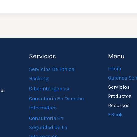
Servicios
Menu
Inicio
Servicios De Ethical
Quiénes So
Hacking
Servicios
Ciberinteligencia
cal
Productos
Consultoría En Derecho
Recursos
Informático
EBook
Consultoría En
Seguridad De La
Información