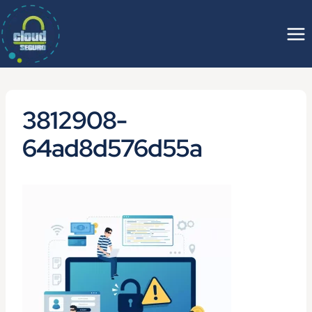
Saltar
al
contenido
3812908-
64ad8d576d55a