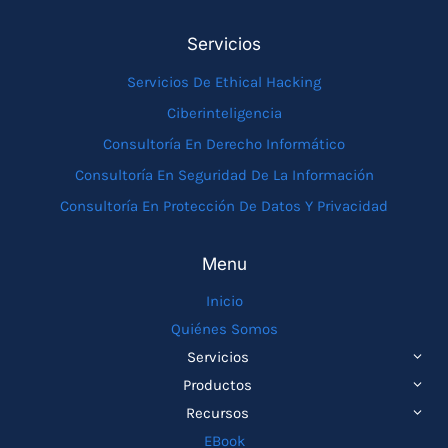
Servicios
Servicios De Ethical Hacking
Ciberinteligencia
Consultoría En Derecho Informático
Consultoría En Seguridad De La Información
Consultoría En Protección De Datos Y Privacidad
Menu
Inicio
Quiénes Somos
ALTE
Servicios
MEN
ALTE
Productos
HIJO
MEN
ALTE
Recursos
HIJO
MEN
EBook
HIJO