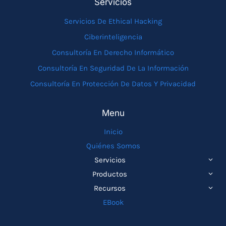
Servicios
Servicios De Ethical Hacking
Ciberinteligencia
Consultoría En Derecho Informático
Consultoría En Seguridad De La Información
Consultoría En Protección De Datos Y Privacidad
Menu
Inicio
Quiénes Somos
ALTE
Servicios
MEN
ALTE
Productos
HIJO
MEN
ALTE
Recursos
HIJO
MEN
EBook
HIJO