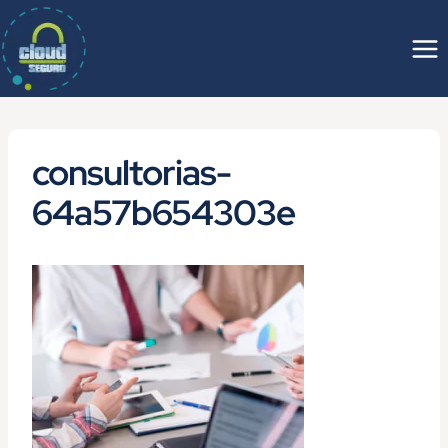
Saltar
al
contenido
consultorias-
64a57b654303e