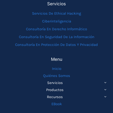
Servicios
Servicios De Ethical Hacking
Ciberinteligencia
Consultoría En Derecho Informático
Consultoría En Seguridad De La Información
Consultoría En Protección De Datos Y Privacidad
Menu
Inicio
Quiénes Somos
ALTE
Servicios
MEN
ALTE
Productos
HIJO
MEN
ALTE
Recursos
HIJO
MEN
EBook
HIJO