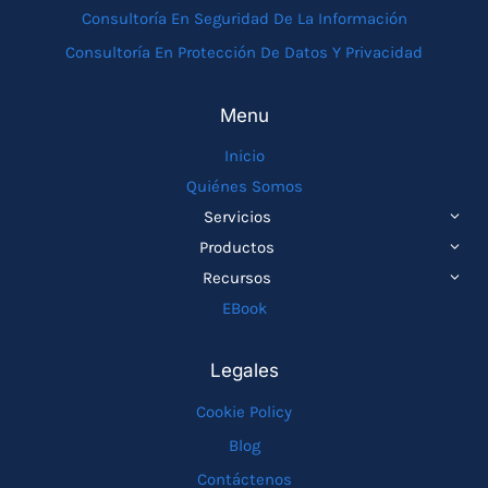
Consultoría En Seguridad De La Información
Consultoría En Protección De Datos Y Privacidad
Menu
Inicio
Quiénes Somos
ALTE
Servicios
MEN
ALTE
Productos
HIJO
MEN
ALTE
Recursos
HIJO
MEN
EBook
HIJO
Legales
Cookie Policy
Blog
Contáctenos