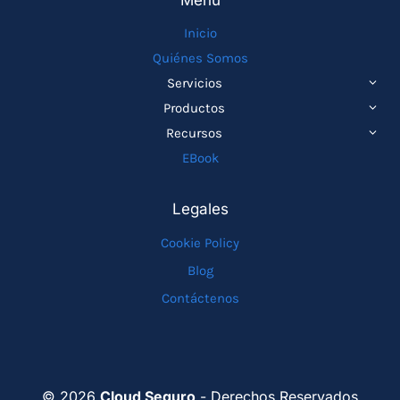
Menu
Inicio
Quiénes Somos
ALTE
Servicios
MEN
ALTE
Productos
HIJO
MEN
ALTE
Recursos
HIJO
MEN
EBook
HIJO
Legales
Cookie Policy
Blog
Contáctenos
© 2026
Cloud Seguro
- Derechos Reservados