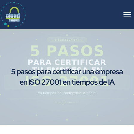
Saltar
al
contenido
5 pasos para certificar una empresa
en ISO 27001 en tiempos de IA