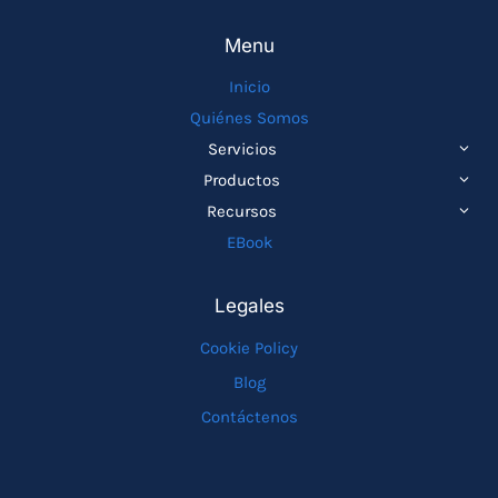
Menu
Inicio
Quiénes Somos
ALTE
Servicios
MEN
ALTE
Productos
HIJO
MEN
ALTE
Recursos
HIJO
MEN
EBook
HIJO
Legales
Cookie Policy
Blog
Contáctenos