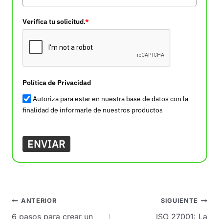
Verifica tu solicitud.
*
Política de Privacidad
Autoriza para estar en nuestra base de datos con la
finalidad de informarle de nuestros productos
ENVIAR
Navegación
ANTERIOR
SIGUIENTE
de
6 pasos para crear un
ISO 27001: La