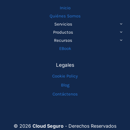
Inicio
Quiénes Somos
ALTE
Servicios
MEN
ALTE
Productos
HIJO
MEN
ALTE
Recursos
HIJO
MEN
EBook
HIJO
Legales
Cookie Policy
Blog
Contáctenos
© 2026
Cloud Seguro
- Derechos Reservados