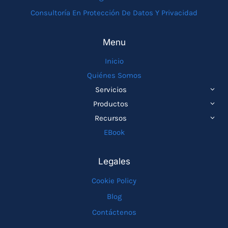
Consultoría En Protección De Datos Y Privacidad
Menu
Inicio
Quiénes Somos
ALTE
Servicios
MEN
ALTE
Productos
HIJO
MEN
ALTE
Recursos
HIJO
MEN
EBook
HIJO
Legales
Cookie Policy
Blog
Contáctenos