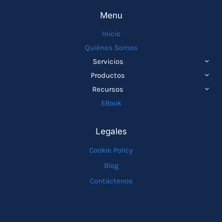
Menu
Inicio
Quiénes Somos
ALTE
Servicios
MEN
ALTE
Productos
HIJO
MEN
ALTE
Recursos
HIJO
MEN
EBook
HIJO
Legales
Cookie Policy
Blog
Contáctenos