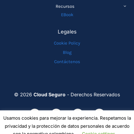
MEN
ALTE
Recursos
HIJO
MEN
EBook
HIJO
Legales
Cookie Policy
Blog
Contáctenos
© 2026
Cloud Seguro
- Derechos Reservados
Usamos cookies para mejorar la experiencia. Respetamos la
privacidad y la protección de datos personales de acuerdo
con la normativa colombiana.
Cookie settings