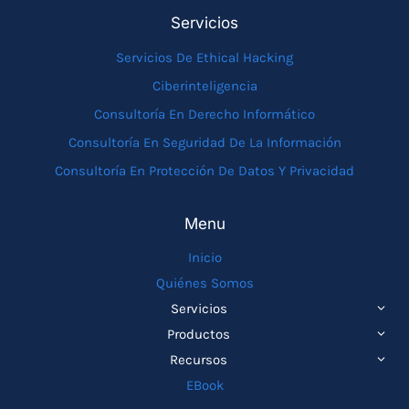
Servicios
Servicios De Ethical Hacking
Ciberinteligencia
Consultoría En Derecho Informático
Consultoría En Seguridad De La Información
Consultoría En Protección De Datos Y Privacidad
Menu
Inicio
Quiénes Somos
ALTE
Servicios
MEN
ALTE
Productos
HIJO
MEN
ALTE
Recursos
HIJO
MEN
EBook
HIJO