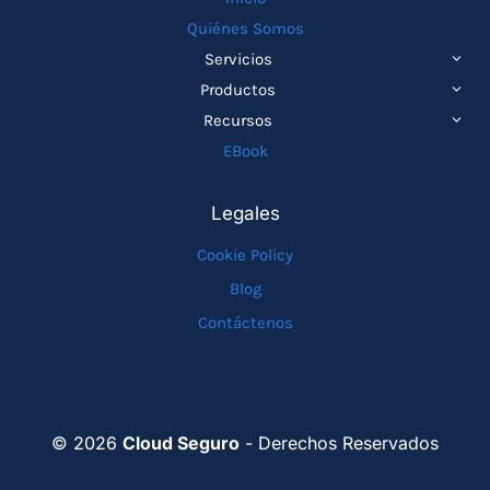
Quiénes Somos
ALTE
Servicios
MEN
ALTE
Productos
HIJO
MEN
ALTE
Recursos
HIJO
MEN
EBook
HIJO
Legales
Cookie Policy
Blog
Contáctenos
© 2026
Cloud Seguro
- Derechos Reservados